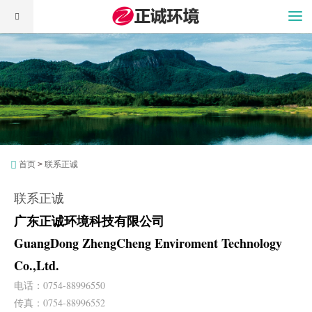
首页
正诚简介
产品服务
工程案例
人才招聘
资讯中心
联系正诚
首页
>
联系正诚
联系正诚
广东正诚环境科技有限公司
GuangDong ZhengCheng Enviroment Technology
Co.,Ltd.
电话：0754-88996550
传真：0754-88996552